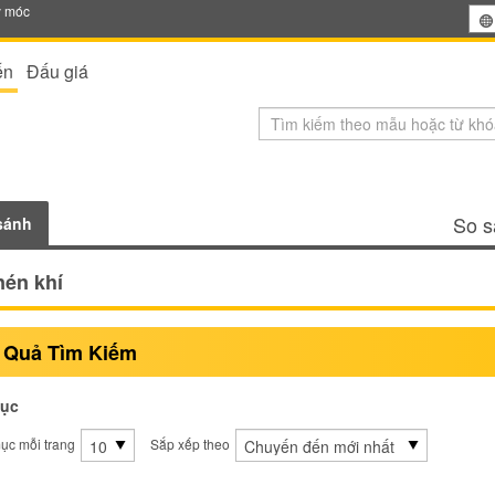
y móc
ến
Đấu giá
So s
sánh
nén khí
 Quả Tìm Kiếm
ục
ục mỗi trang
Sắp xếp theo