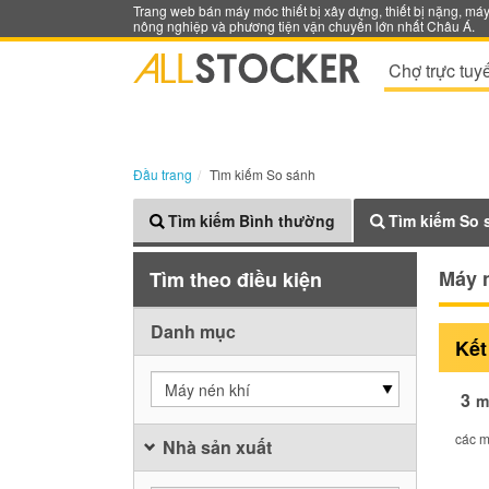
Trang web bán máy móc thiết bị xây dựng, thiết bị nặng, má
nông nghiệp và phương tiện vận chuyển lớn nhất Châu Á.
Chợ trực tuy
Đầu trang
Tìm kiếm So sánh
Tìm kiếm Bình thường
Tìm kiếm So 
Máy 
Tìm theo điều kiện
Danh mục
Kết
Máy nén khí
3
m
các m
Nhà sản xuất