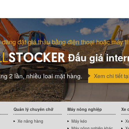
 dàng đặt giá thầu bằng điện thoại hoặc máy tí
Đấu giá inter
ng 2 lần, nhiều loai mặt hàng.
Xem chi tiết tạ
Quản lý chuyên chở
Máy nông nghiệp
Xe 
Xe nâng hàng
Máy kéo
Xe
Máy nông nghiệp khác
Xe