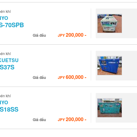
én khí
NYO
S-70SPB
200,000
-
Giá đấu
JPY
én khí
KUETSU
S37S
600,000
-
Giá đấu
JPY
én khí
NYO
S18SS
200,000
-
Giá đấu
JPY