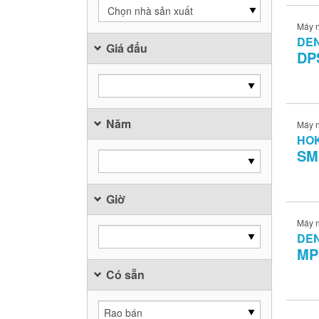
Chọn nhà sản xuất
Máy n
DE
Giá đấu
DP
Năm
Máy n
HO
SM
Giờ
Máy n
DE
MP
Có sẵn