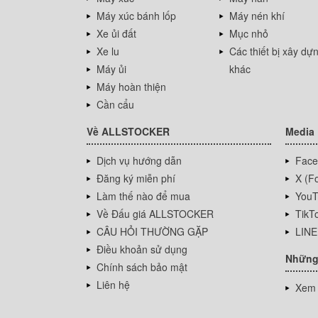
Máy xúc bánh lốp
Máy nén khí
Xe ủi đất
Mục nhỏ
Xe lu
Các thiết bị xây dự
Máy ủi
khác
Máy hoàn thiện
Cần cẩu
Về ALLSTOCKER
Media
Dịch vụ hướng dẫn
Face
Đăng ký miễn phí
X (Fo
Làm thế nào để mua
YouT
Về Đấu giá ALLSTOCKER
TikT
CÂU HỎI THƯỜNG GẶP
LINE
Điều khoản sử dụng
Những
Chính sách bảo mật
Liên hệ
Xem 