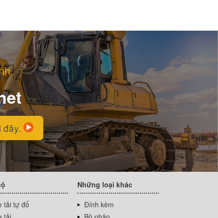
nh.
net
i đây.
cộ
Những loại khác
 tải tự đổ
Đính kèm
 tải
Bộ phận