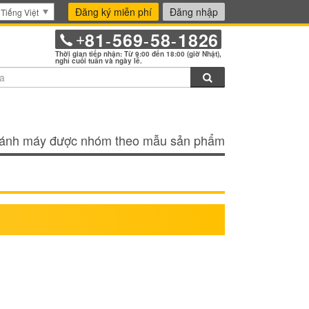
Đăng ký miễn phí
Đăng nhập
Tiếng Việt
81
569
58
1826
+
-
-
-
Thời gian tiếp nhận: Từ 9:00 đến 18:00 (giờ Nhật),
nghỉ cuối tuần và ngày lễ.
Tìm kiếm
ánh máy được nhóm theo mẫu sản phẩm