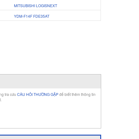
MITSUBISHI LOGISNEXT
YDM-F14F FDE35AT
òng tra cứu
CÂU HỎI THƯỜNG GẶP
để biết thêm thông tin
t.