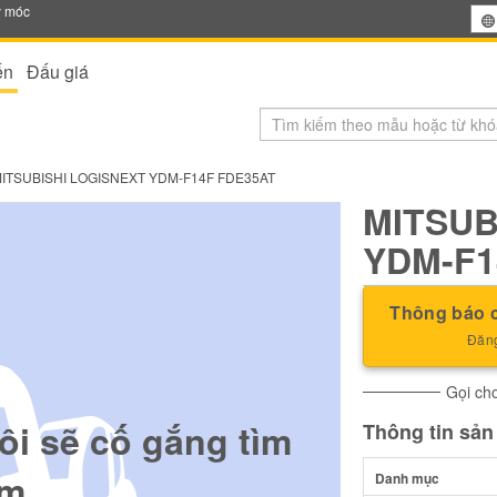
y móc
ến
Đấu giá
ITSUBISHI LOGISNEXT YDM-F14F FDE35AT
MITSUB
YDM-F1
Thông báo c
Đăng
Gọi cho
ôi sẽ cố gắng tìm
Thông tin sả
m.
Danh mục