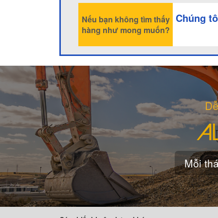
Chúng tô
Nếu bạn không tìm thấy
hàng như mong muốn?
Dễ
Mỗi thá