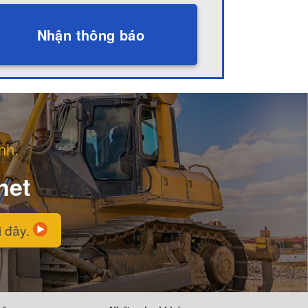
Nhận thông báo
nh.
net
i đây.