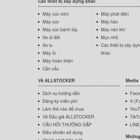
Các thiết bị xây dựng khác
Máy xúc mini
Máy phát điện
Máy xúc
Máy hàn
Máy xúc bánh lốp
Máy nén khí
Xe ủi đất
Mục nhỏ
Xe lu
Các thiết bị xây dự
Máy ủi
khác
Máy hoàn thiện
Cần cẩu
Về ALLSTOCKER
Media
Dịch vụ hướng dẫn
Face
Đăng ký miễn phí
X (Fo
Làm thế nào để mua
YouT
Về Đấu giá ALLSTOCKER
TikT
CÂU HỎI THƯỜNG GẶP
LINE
Điều khoản sử dụng
Những