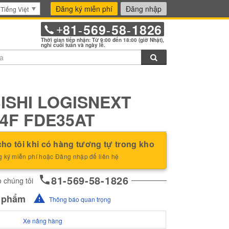
Đăng ký miễn phí
Đăng nhập
Tiếng Việt
81
569
58
1826
+
-
-
-
Thời gian tiếp nhận: Từ 9:00 đến 18:00 (giờ Nhật),
nghỉ cuối tuần và ngày lễ.
Tìm kiếm
ISHI LOGISNEXT
4F FDE35AT
ho tôi khi có hàng tương tự trong kho
 ký miễn phí hoặc Đăng nhập để liên hệ
81-569-58-1826
 chúng tôi
n phẩm
Thông báo quan trọng
Xe nâng hàng