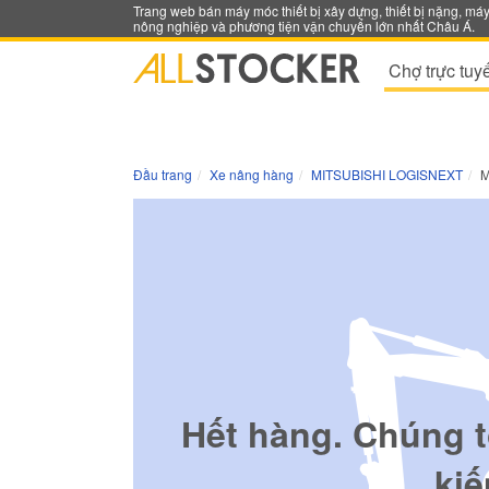
Trang web bán máy móc thiết bị xây dựng, thiết bị nặng, má
nông nghiệp và phương tiện vận chuyển lớn nhất Châu Á.
Chợ trực tuy
Đầu trang
Xe nâng hàng
MITSUBISHI LOGISNEXT
M
Hết hàng. Chúng t
kiế