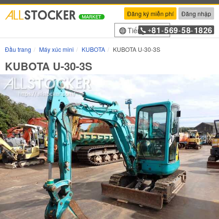
Đăng ký miễn phí
Đăng nhập
81
569
58
1826
Tiếng Việt
+
-
-
-
Đầu trang
Máy xúc mini
KUBOTA
KUBOTA U-30-3S
KUBOTA U-30-3S