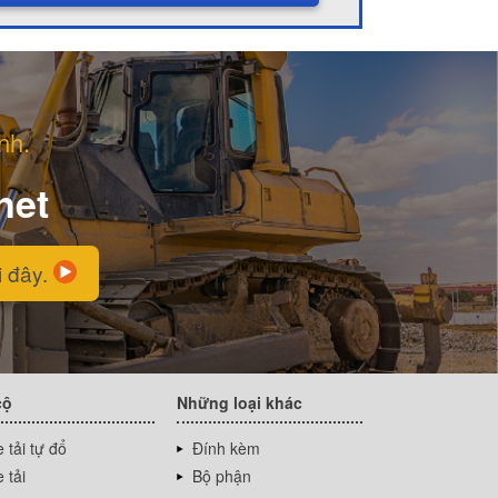
nh.
net
i đây.
cộ
Những loại khác
 tải tự đổ
Đính kèm
 tải
Bộ phận