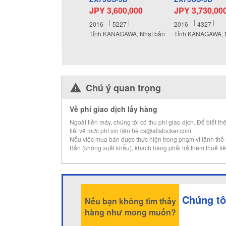
JPY 3,600,000
JPY 3,730,00
2016
5227
2016
4327
Tỉnh KANAGAWA, Nhật bản
Tỉnh KANAGAWA, 
Chú ý quan trọng
Về phí giao dịch lấy hàng
Ngoài tiền máy, chúng tôi có thu phí giao dịch. Để biết th
tiết về mức phí xin liên hệ cs@allstocker.com.
Nếu việc mua bán được thực hiện trong phạm vi lãnh thổ
Bản (không xuất khẩu), khách hàng phải trả thêm thuế tiê
Chúng tô
Nếu bạn không tìm thấy
hàng như mong muốn?