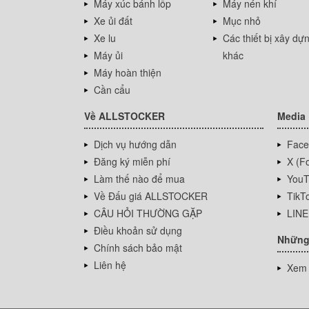
Máy xúc bánh lốp
Máy nén khí
Xe ủi đất
Mục nhỏ
Xe lu
Các thiết bị xây dự
Máy ủi
khác
Máy hoàn thiện
Cần cẩu
Về ALLSTOCKER
Media
Dịch vụ hướng dẫn
Face
Đăng ký miễn phí
X (Fo
Làm thế nào để mua
YouT
Về Đấu giá ALLSTOCKER
TikT
CÂU HỎI THƯỜNG GẶP
LINE
Điều khoản sử dụng
Những
Chính sách bảo mật
Liên hệ
Xem 