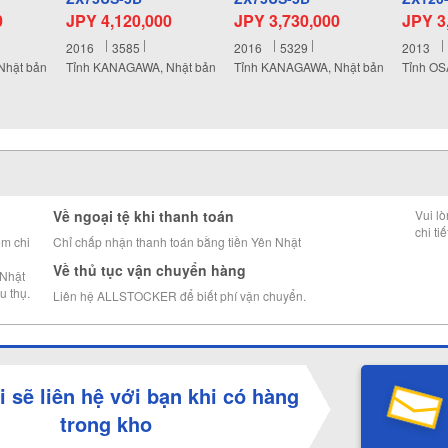
0
JPY 4,120,000
JPY 3,730,000
JPY 3
2016
3585
2016
5329
2013
Nhật bản
Tỉnh KANAGAWA, Nhật bản
Tỉnh KANAGAWA, Nhật bản
Tỉnh OS
Về ngoại tệ khi thanh toán
Vui l
chi tiế
êm chi
Chỉ chấp nhận thanh toán bằng tiền Yên Nhật
Về thủ tục vận chuyển hàng
 Nhật
u thụ.
Liên hệ ALLSTOCKER để biết phí vận chuyển.
i sẽ liên hệ với bạn khi có hàng
trong kho