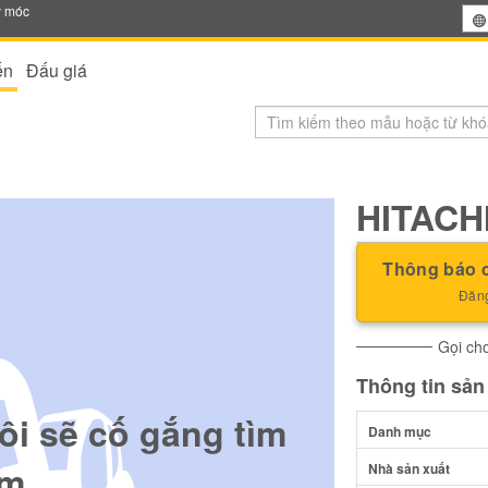
y móc
ến
Đấu giá
HITACH
Thông báo c
Đăng
Gọi cho
Thông tin sả
ôi sẽ cố gắng tìm
Danh mục
m.
Nhà sản xuất