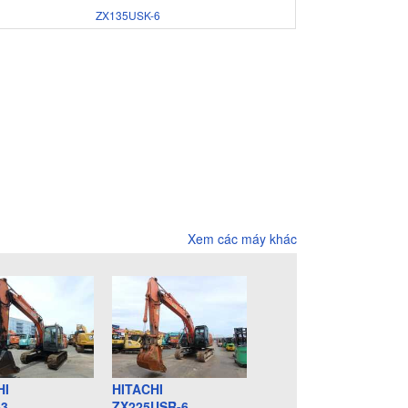
ZX135USK-6
Xem các máy khác
HI
HITACHI
-3
ZX225USR-6