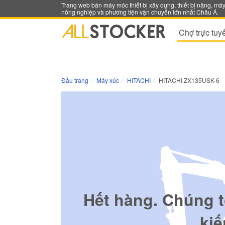
Trang web bán máy móc thiết bị xây dựng, thiết bị nặng, má
nông nghiệp và phương tiện vận chuyển lớn nhất Châu Á.
Chợ trực tuy
Đầu trang
Máy xúc
HITACHI
HITACHI ZX135USK-6
Hết hàng. Chúng t
kiế