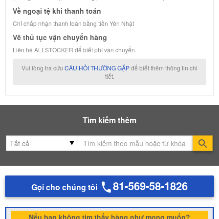
Về ngoại tệ khi thanh toán
Chỉ chấp nhận thanh toán bằng tiền Yên Nhật
Về thủ tục vận chuyển hàng
Liên hệ ALLSTOCKER để biết phí vận chuyển.
Vui lòng tra cứu
CÂU HỎI THƯỜNG GẶP
để biết thêm thông tin chi
tiết.
Tìm kiếm thêm
Se
81-569-58-1826
Gọi cho chúng tôi
Nếu bạn không tìm thấy hàng như mong muốn?