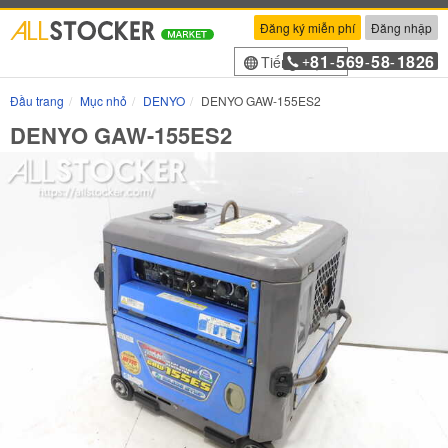
Đăng ký miễn phí
Đăng nhập
81
569
58
1826
Tiếng Việt
+
-
-
-
Đầu trang
Mục nhỏ
DENYO
DENYO GAW-155ES2
DENYO GAW-155ES2