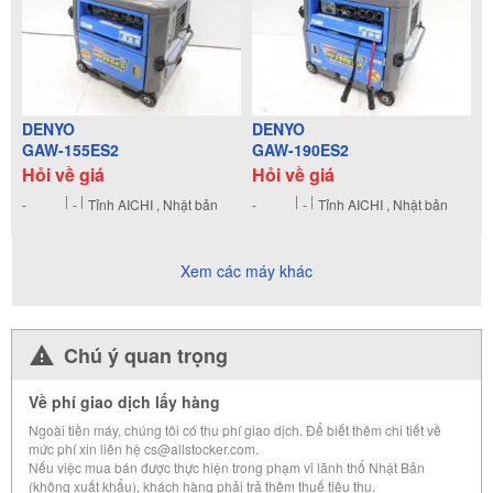
DENYO
DENYO
GAW-155ES2
GAW-190ES2
Hỏi về giá
Hỏi về giá
-
-
Tỉnh AICHI , Nhật bản
-
-
Tỉnh AICHI , Nhật bản
Xem các máy khác
Chú ý quan trọng
Về phí giao dịch lấy hàng
Ngoài tiền máy, chúng tôi có thu phí giao dịch. Để biết thêm chi tiết về
mức phí xin liên hệ cs@allstocker.com.
Nếu việc mua bán được thực hiện trong phạm vi lãnh thổ Nhật Bản
(không xuất khẩu), khách hàng phải trả thêm thuế tiêu thụ.