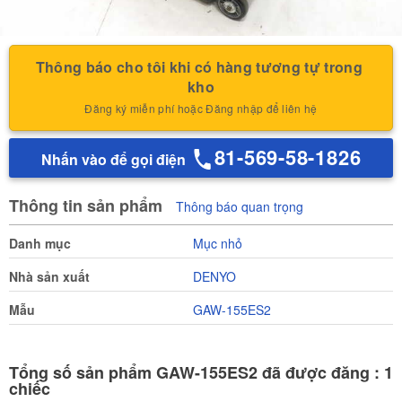
Thông báo cho tôi khi có hàng tương tự trong 
kho
Đăng ký miễn phí hoặc Đăng nhập để liên hệ
81-569-58-1826
Nhấn vào để gọi điện
Thông tin sản phẩm
Thông báo quan trọng
Danh mục
Mục nhỏ
Nhà sản xuất
DENYO
Mẫu
GAW-155ES2
Tổng số sản phẩm GAW-155ES2 đã được đăng : 1
chiếc