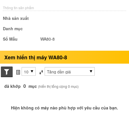
Thông tin sản phẩm
Nhà sản xuất
Danh mục
Số Mẫu
WA80-8
Xem hiển thị máy WA80-8
Search conditions
các mục mỗi trang
Sắp xếp theo
0
đã khớp
mục
(hiển thị tổng cộng 0 mục)
Hiện không có máy nào phù hợp với yêu cầu của bạn.