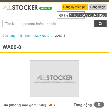
Đăng ký miễn phí
Đăng nhập
81
569
58
1826
Tiếng Việt
+
-
-
-
Tìm
Đầu trang
Tìm kiếm
Máy xúc lật
WA80-8
WA80-8
-
0
Tổng cộng
Giá (không bao gồm thuế)
JPY