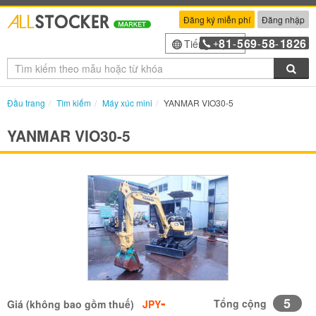
Đăng ký miễn phí
Đăng nhập
81
569
58
1826
Tiếng Việt
+
-
-
-
Tìm
Đầu trang
Tìm kiếm
Máy xúc mini
YANMAR VIO30-5
YANMAR VIO30-5
-
5
Tổng cộng
Giá (không bao gồm thuế)
JPY