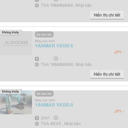
Địa điểm
Tỉnh YAMANASHI, Nhật bản
Hiển thị chi tiết
Không khớp
Đã bán hết
Máy xúc mini
YANMAR
VIO30-5
-
JPY
Năm
Giờ
-
-
Địa điểm
Tỉnh YAMANASHI, Nhật bản
Hiển thị chi tiết
Không khớp
Đã bán hết
Máy xúc mini
YANMAR
VIO30-5
-
JPY
Năm
Giờ
2007
-
Địa điểm
Tỉnh AICHI , Nhật bản