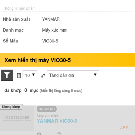
Thông tin sản phẩm
Nhà sản xuất
YANMAR
Danh mục
Máy xúc mini
Số Mẫu
VIO30-5
Xem hiển thị máy VIO30-5
Search conditions
các mục mỗi trang
Sắp xếp theo
0
đã khớp
mục
(hiển thị tổng cộng 5 mục)
Không khớp
Đã bán hết
Máy xúc mini
YANMAR
VIO30-5
-
JPY
Năm
Giờ
-
-