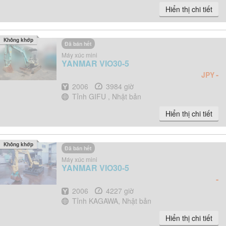
Hiển thị chi tiết
Không khớp
Đã bán hết
Máy xúc mini
YANMAR
VIO30-5
-
JPY
Năm
Giờ
2006
3984 giờ
Địa điểm
Tỉnh GIFU , Nhật bản
Hiển thị chi tiết
Không khớp
Đã bán hết
Máy xúc mini
YANMAR
VIO30-5
-
Năm
Giờ
2006
4227 giờ
Địa điểm
Tỉnh KAGAWA, Nhật bản
Hiển thị chi tiết