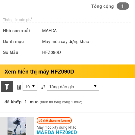
1
Tổng cộng
Thông tin sản phẩm
Nhà sản xuất
MAEDA
Danh mục
Máy móc xây dựng khác
Số Mẫu
HFZ090D
Xem hiển thị máy HFZ090D
Search conditions
các mục mỗi trang
Sắp xếp theo
1
đã khớp
mục
(hiển thị tổng cộng 1 mục)
có thể thương lượng
Máy móc xây dựng khác
MAEDA
HFZ090D