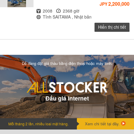
2,200,000
JPY
Năm
Giờ
2008
2368 giờ
Địa điểm
Tỉnh SAITAMA , Nhật bản
Hiển thị chi tiết
Dễ dàng đặt giá thầu bằng điện thoại hoặc máy tính.
Đấu giá internet
Xem chi tiết tại đây.
Mỗi tháng 2 lần, nhiều loai mặt hàng.