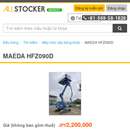
Đăng ký miễn phí
Đăng nhập
81
569
58
1826
Tiếng Việt
+
-
-
-
Tìm
Đầu trang
Tìm kiếm
Máy móc xây dựng khác
MAEDA HFZ090D
MAEDA HFZ090D
2,200,000
Giá (không bao gồm thuế)
JPY