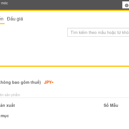
y móc
ến
Đấu giá
-
không bao gồm thuế)
JPY
tin sản phẩm
ản xuất
Số Mẫu
 mục