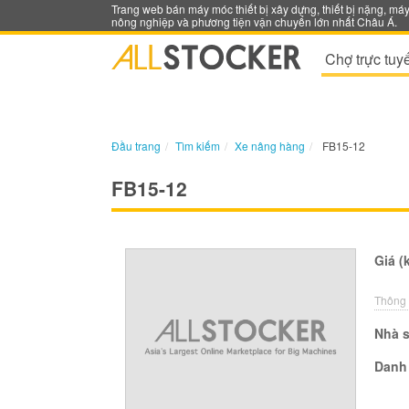
Trang web bán máy móc thiết bị xây dựng, thiết bị nặng, má
nông nghiệp và phương tiện vận chuyển lớn nhất Châu Á.
Chợ trực tuy
Đầu trang
Tìm kiếm
Xe nâng hàng
FB15-12
FB15-12
Giá (
Thông 
Nhà s
Danh