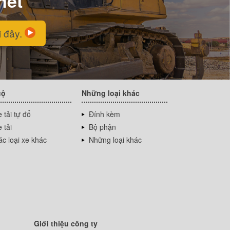
net
i đây.
cộ
Những loại khác
 tải tự đổ
Đính kèm
 tải
Bộ phận
c loại xe khác
Những loại khác
Giới thiệu công ty