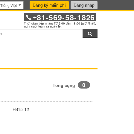
Đăng ký miễn phí
Đăng nhập
Tiếng Việt
81
569
58
1826
+
-
-
-
Thời gian tiếp nhận: Từ 9:00 đến 18:00 (giờ Nhật),
nghỉ cuối tuần và ngày lễ.
Tìm kiếm
0
Tổng cộng
FB15-12