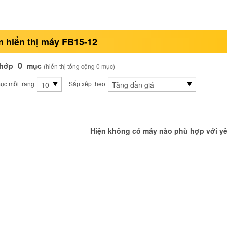
 hiển thị máy FB15-12
0
khớp
mục
(hiển thị tổng cộng 0 mục)
ục mỗi trang
Sắp xếp theo
Hiện không có máy nào phù hợp với yê