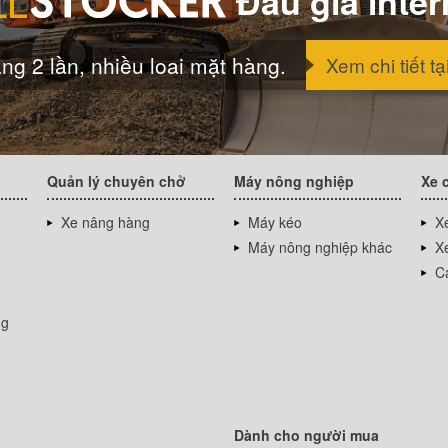
Đấu giá inter
ng 2 lần, nhiều loai mặt hàng.
Xem chi tiết tạ
Quản lý chuyên chở
Máy nông nghiệp
Xe 
Xe nâng hàng
Máy kéo
Xe
Máy nông nghiệp khác
Xe
Cá
ng
Dành cho người mua