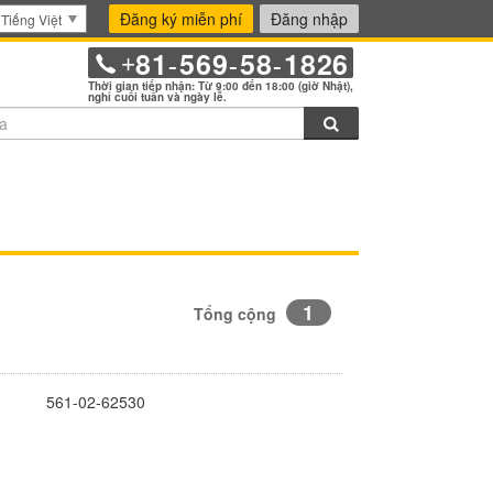
Đăng ký miễn phí
Đăng nhập
Tiếng Việt
81
569
58
1826
+
-
-
-
Thời gian tiếp nhận: Từ 9:00 đến 18:00 (giờ Nhật),
nghỉ cuối tuần và ngày lễ.
Tìm kiếm
1
Tổng cộng
561-02-62530