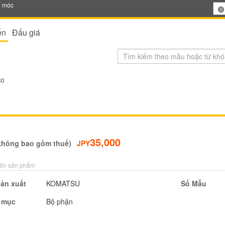
y móc
ến
Đấu giá
30
35,000
không bao gồm thuế)
JPY
tin sản phẩm
ản xuất
KOMATSU
Số Mẫu
 mục
Bộ phận