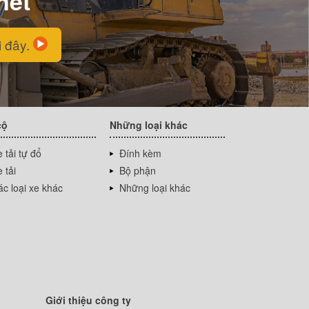
net
i đây.
cộ
Những loại khác
 tải tự đổ
Đính kèm
 tải
Bộ phận
c loại xe khác
Những loại khác
Giới thiệu công ty