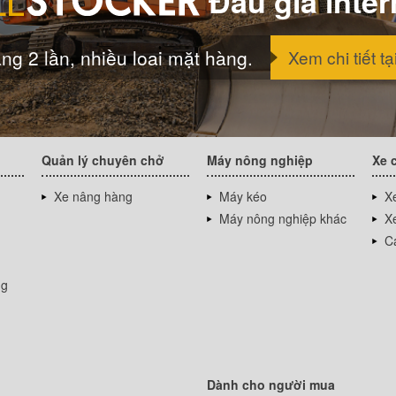
Đấu giá inter
ng 2 lần, nhiều loai mặt hàng.
Xem chi tiết tạ
Quản lý chuyên chở
Máy nông nghiệp
Xe 
Xe nâng hàng
Máy kéo
Xe
Máy nông nghiệp khác
Xe
Cá
ng
Dành cho người mua