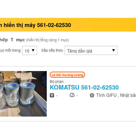
 hiển thị máy 561-02-62530
1
khớp
mục
(hiển thị tổng cộng 1 mục)
ục mỗi trang
Sắp xếp theo
có thể thương lượng
Bộ phận
KOMATSU
561-02-62530
Năm
Giờ
Địa điểm
-
-
Tỉnh GIFU , Nhật bả