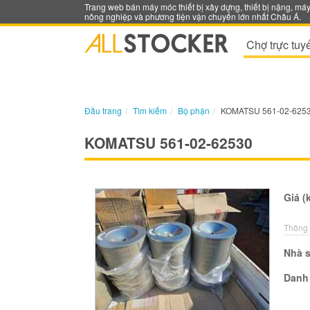
Trang web bán máy móc thiết bị xây dựng, thiết bị nặng, má
nông nghiệp và phương tiện vận chuyển lớn nhất Châu Á.
Chợ trực tuy
Đầu trang
Tìm kiếm
Bộ phận
KOMATSU 561-02-625
KOMATSU 561-02-62530
Giá (
Thông 
Nhà s
Danh