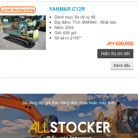
YANMAR
C12R
có thể thương lượng
Danh mục
:
Xe tải tự đổ
Địa điểm
:
Tỉnh IBARAKI , Nhật bản
Năm
:
2004
Giờ
:
629 giờ
Số sê-ri
:
2105**
600,000
JPY
Hiển thị chi tiết
Đánh dấu
Dễ dàng đặt giá thầu bằng điện thoại hoặc máy tính.