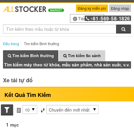
Đăng ký miễn phí
Đăng nhập
81
569
58
1826
Tiếng Việt
+
-
-
-
Tìm
Đầu trang
Tìm kiếm Bình thường
Tìm kiếm Bình thường
Tìm kiếm So sánh
Tìm kiếm máy theo từ khóa, mẫu sản phẩm, nhà sản xuất, v.v.
Xe tải tự đổ
Kết Quả Tìm Kiếm
Search conditions
các mục mỗi trang
Sắp xếp theo
1
mục