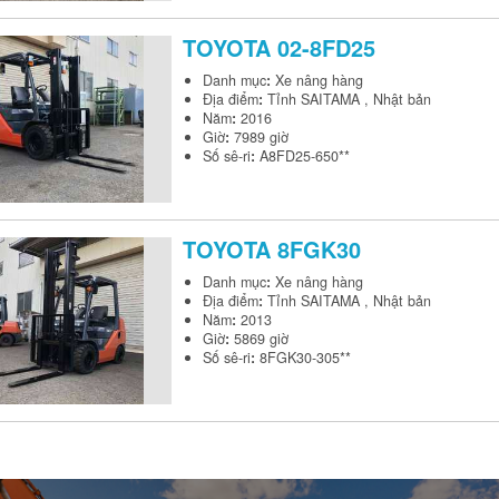
TOYOTA
02-8FD25
Danh mục
:
Xe nâng hàng
Địa điểm
:
Tỉnh SAITAMA , Nhật bản
Năm
:
2016
Giờ
:
7989 giờ
Số sê-ri
:
A8FD25-650**
TOYOTA
8FGK30
Danh mục
:
Xe nâng hàng
Địa điểm
:
Tỉnh SAITAMA , Nhật bản
Năm
:
2013
Giờ
:
5869 giờ
Số sê-ri
:
8FGK30-305**