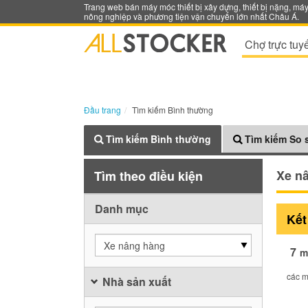
Trang web bán máy móc thiết bị xây dựng, thiết bị nặng, má
nông nghiệp và phương tiện vận chuyển lớn nhất Châu Á.
Chợ trực tuy
Đầu trang
Tìm kiếm Bình thường
Tìm kiếm Bình thường
Tìm kiếm So 
Xe n
Tìm theo điều kiện
Danh mục
Kết
Xe nâng hàng
7
m
các m
Nhà sản xuất