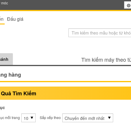
y móc
ến
Đấu giá
Tìm kiếm máy theo từ
sánh
âng hàng
 Quả Tìm Kiếm
ục
ục mỗi trang
Sắp xếp theo