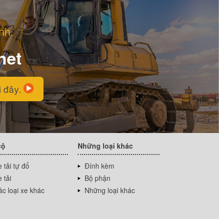
nh.
net
i đây.
cộ
Những loại khác
 tải tự đổ
Đính kèm
 tải
Bộ phận
c loại xe khác
Những loại khác