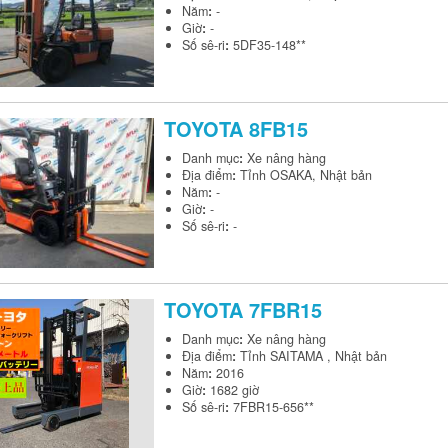
Năm
:
-
Giờ
:
-
Số sê-ri
:
5DF35-148**
TOYOTA
8FB15
Danh mục
:
Xe nâng hàng
Địa điểm
:
Tỉnh OSAKA, Nhật bản
Năm
:
-
Giờ
:
-
Số sê-ri
:
-
TOYOTA
7FBR15
Danh mục
:
Xe nâng hàng
Địa điểm
:
Tỉnh SAITAMA , Nhật bản
Năm
:
2016
Giờ
:
1682 giờ
Số sê-ri
:
7FBR15-656**