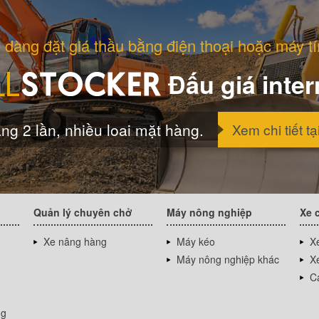
 dàng đặt giá thầu bằng điện thoại hoặc máy tí
Đấu giá inter
ng 2 lần, nhiều loai mặt hàng.
Xem chi tiết tạ
Quản lý chuyên chở
Máy nông nghiệp
Xe 
Xe nâng hàng
Máy kéo
Xe
Máy nông nghiệp khác
Xe
Cá
ng