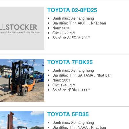
TOYOTA
02-8FD25
Danh mục
:
Xe nâng hàng
Địa điểm
:
Tỉnh AICHI , Nhật bản
Năm
:
2018
Giờ
:
3072 giờ
Số sê-ri
:
A8FD25-703**
TOYOTA
7FDK25
Danh mục
:
Xe nâng hàng
Địa điểm
:
Tỉnh SAITAMA , Nhật bản
Năm
:
2001
Giờ
:
1240 giờ
Số sê-ri
:
7FDK30-111**
TOYOTA
5FD35
Danh mục
:
Xe nâng hàng
Địa điểm
:
Tỉnh NARA , Nhật bản