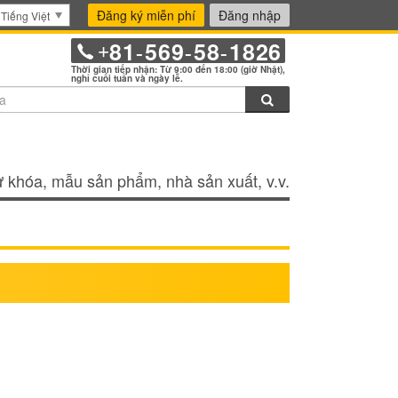
Đăng ký miễn phí
Đăng nhập
Tiếng Việt
81
569
58
1826
+
-
-
-
Thời gian tiếp nhận: Từ 9:00 đến 18:00 (giờ Nhật),
nghỉ cuối tuần và ngày lễ.
Tìm kiếm
 khóa, mẫu sản phẩm, nhà sản xuất, v.v.