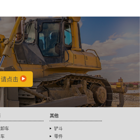
会
，请点击
辆
其他
自卸车
铲斗
卡车
零件