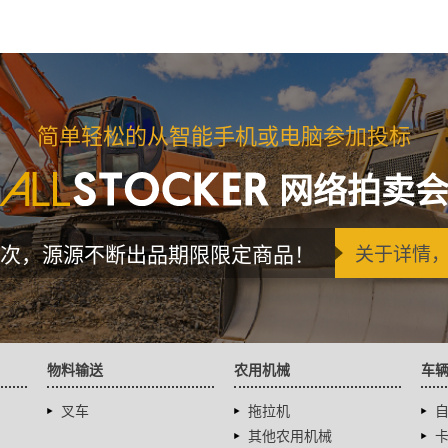
简单轻松的从智能手机或电脑参加投标
网络拍卖
次，源源不断出品期限限定商品！
关于详情
物料输送
农用机械
车
叉车
拖拉机
其他农用机械