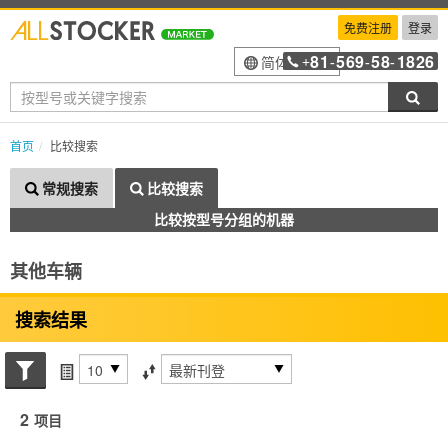
免费注册
登录
81
569
58
1826
简体中文
+
-
-
-
搜索
首页
比较搜索
常规搜索
比较搜索
比较按型号分组的机器
其他车辆
搜索结果
搜索状态
每页项目
排序方式
2
项目