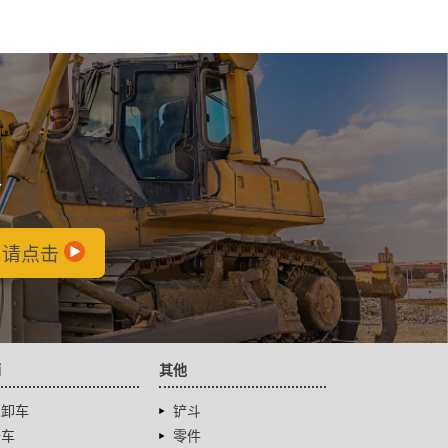
会
，请点击
辆
其他
自卸车
铲斗
卡车
零件