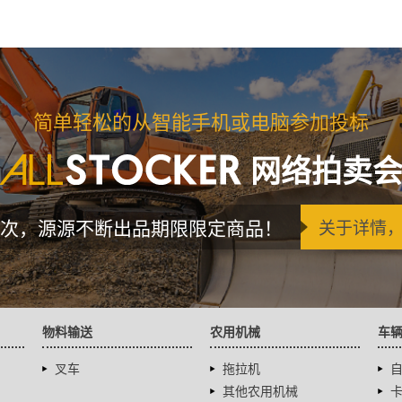
简单轻松的从智能手机或电脑参加投标
网络拍卖
次，源源不断出品期限限定商品！
关于详情
物料输送
农用机械
车
叉车
拖拉机
其他农用机械