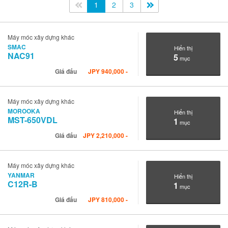
<<
1
2
3
>>
Máy móc xây dựng khác
SMAC
Hiển thị
NAC91
5
mục
Giá đấu
JPY
940,000
-
Máy móc xây dựng khác
MOROOKA
Hiển thị
MST-650VDL
1
mục
Giá đấu
JPY
2,210,000
-
Máy móc xây dựng khác
YANMAR
Hiển thị
C12R-B
1
mục
Giá đấu
JPY
810,000
-