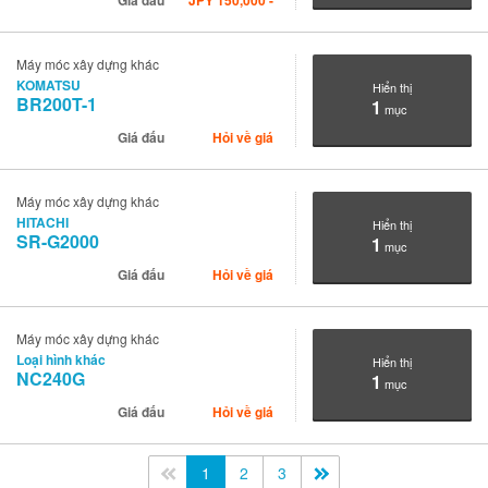
Giá đấu
JPY
150,000
-
Máy móc xây dựng khác
KOMATSU
Hiển thị
BR200T-1
1
mục
Giá đấu
Hỏi về giá
Máy móc xây dựng khác
HITACHI
Hiển thị
SR-G2000
1
mục
Giá đấu
Hỏi về giá
Máy móc xây dựng khác
Loại hình khác
Hiển thị
NC240G
1
mục
Giá đấu
Hỏi về giá
<<
1
2
3
>>