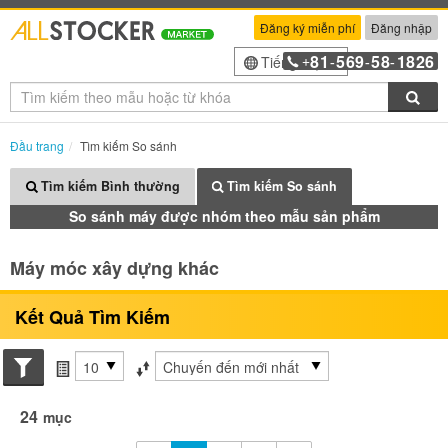
Đăng ký miễn phí
Đăng nhập
81
569
58
1826
Tiếng Việt
+
-
-
-
Tìm
Đầu trang
Tìm kiếm So sánh
Tìm kiếm Bình thường
Tìm kiếm So sánh
So sánh máy được nhóm theo mẫu sản phẩm
Máy móc xây dựng khác
Kết Quả Tìm Kiếm
Search conditions
các mục mỗi trang
Sắp xếp theo
24
mục