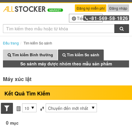
Đăng ký miễn phí
Đăng nhập
81
569
58
1826
Tiếng Việt
+
-
-
-
Tìm
Đầu trang
Tìm kiếm So sánh
Tìm kiếm Bình thường
Tìm kiếm So sánh
So sánh máy được nhóm theo mẫu sản phẩm
Máy xúc lật
Kết Quả Tìm Kiếm
Search conditions
các mục mỗi trang
Sắp xếp theo
0
mục