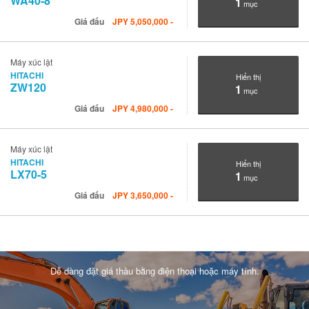
WA40-8
1
mục
Giá đấu
JPY
5,050,000
-
Máy xúc lật
HITACHI
Hiển thị
ZW120
1
mục
Giá đấu
JPY
4,980,000
-
Máy xúc lật
HITACHI
Hiển thị
LX70-5
1
mục
Giá đấu
JPY
3,650,000
-
Dễ dàng đặt giá thầu bằng điện thoại hoặc máy tính.