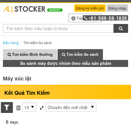
Đăng ký miễn phí
Đăng nhập
81
569
58
1826
Tiếng Việt
+
-
-
-
Tìm
Đầu trang
Tìm kiếm So sánh
Tìm kiếm Bình thường
Tìm kiếm So sánh
So sánh máy được nhóm theo mẫu sản phẩm
Máy xúc lật
Kết Quả Tìm Kiếm
Search conditions
các mục mỗi trang
Sắp xếp theo
6
mục