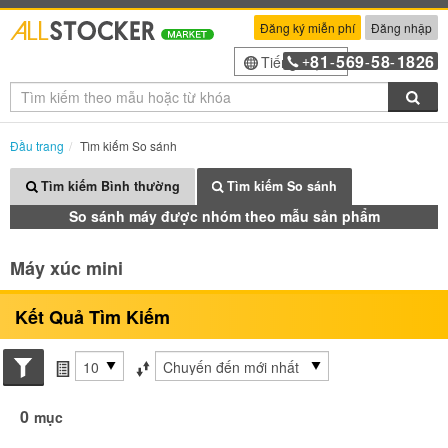
Đăng ký miễn phí
Đăng nhập
81
569
58
1826
Tiếng Việt
+
-
-
-
Tìm
Đầu trang
Tìm kiếm So sánh
Tìm kiếm Bình thường
Tìm kiếm So sánh
So sánh máy được nhóm theo mẫu sản phẩm
Máy xúc mini
Kết Quả Tìm Kiếm
Search conditions
các mục mỗi trang
Sắp xếp theo
0
mục