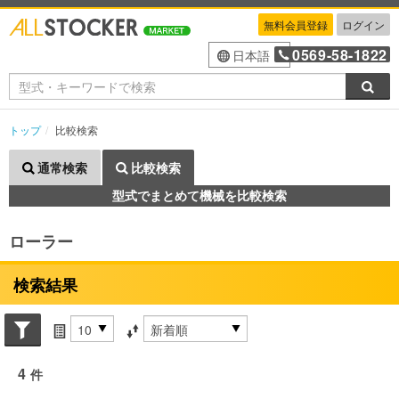
無料会員登録
ログイン
0569-58-1822
日本語
検索
トップ
比較検索
通常検索
比較検索
型式でまとめて機械を比較検索
ローラー
検索結果
Search conditions
件数
並び替え条件
4
件