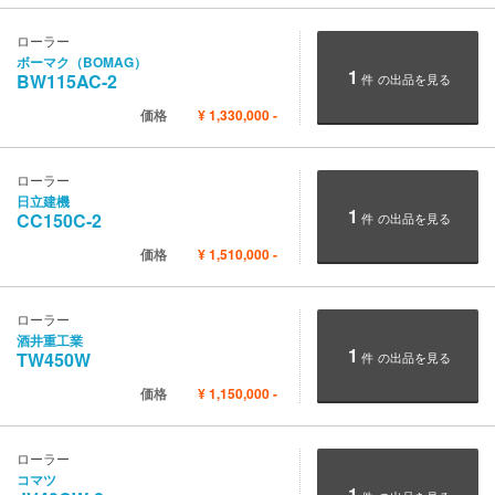
ローラー
ボーマク（BOMAG）
1
BW115AC-2
件
の出品を見る
価格
¥
1,330,000
-
ローラー
日立建機
1
CC150C-2
件
の出品を見る
価格
¥
1,510,000
-
ローラー
酒井重工業
1
TW450W
件
の出品を見る
価格
¥
1,150,000
-
ローラー
コマツ
1