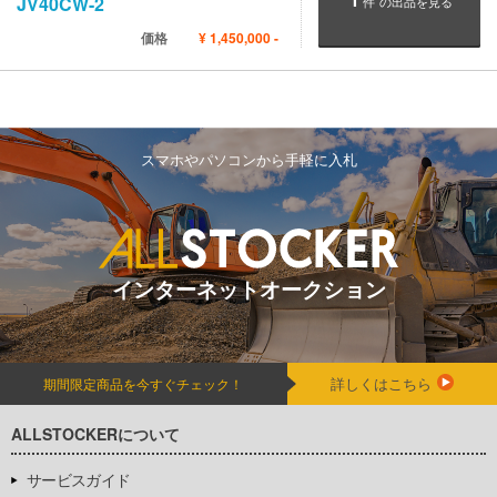
JV40CW-2
件
の出品を見る
価格
¥
1,450,000
-
スマホやパソコンから手軽に入札
インターネットオークション
詳しくはこちら
期間限定商品を今すぐチェック！
ALLSTOCKERについて
サービスガイド