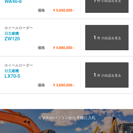
WA40-8
件
の出品を見る
価格
¥
5,050,000
-
ホイールローダー
日立建機
1
ZW120
件
の出品を見る
価格
¥
4,980,000
-
ホイールローダー
日立建機
1
LX70-5
件
の出品を見る
価格
¥
3,650,000
-
スマホやパソコンから手軽に入札