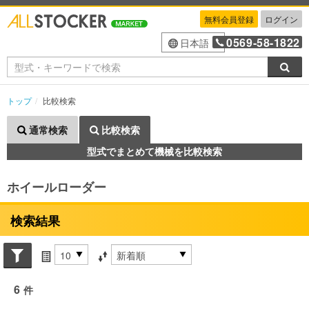
無料会員登録
ログイン
0569-58-1822
日本語
検索
トップ
比較検索
通常検索
比較検索
型式でまとめて機械を比較検索
ホイールローダー
検索結果
Search conditions
件数
並び替え条件
6
件