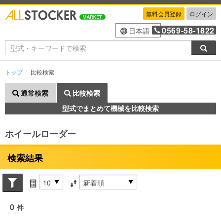
無料会員登録
ログイン
0569-58-1822
日本語
検索
トップ
比較検索
通常検索
比較検索
型式でまとめて機械を比較検索
ホイールローダー
検索結果
Search conditions
件数
並び替え条件
0
件