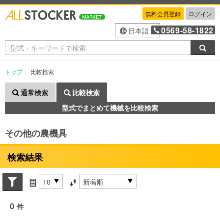
無料会員登録
ログイン
0569-58-1822
日本語
検索
トップ
比較検索
通常検索
比較検索
型式でまとめて機械を比較検索
その他の農機具
検索結果
Search conditions
件数
並び替え条件
0
件