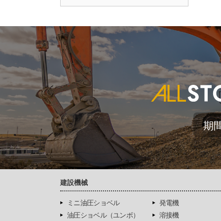
期
建設機械
ミニ油圧ショベル
発電機
油圧ショベル（ユンボ）
溶接機