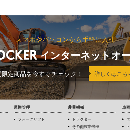
スマホやパソコンから手軽に入札
インターネットオ
間限定商品を今すぐチェック！
詳しくはこち
運搬管理
農業機械
車
フォークリフト
トラクター
ダ
その他農業機械
ト