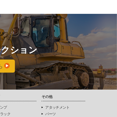
ークション
ら
両
その他
ンプ
アタッチメント
ラック
パーツ