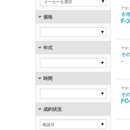
メーカーを選択
アタ
古
価格
F-3
年式
アタ
そ
-
時間
アタ
そ
FC
成約状況