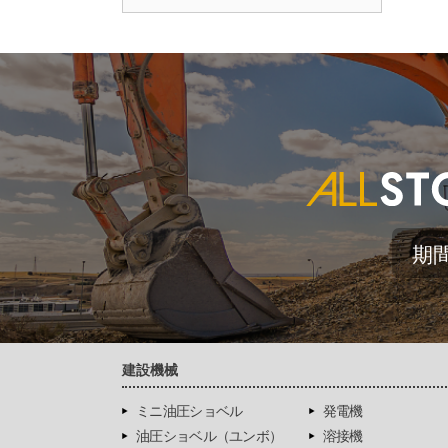
期
建設機械
ミニ油圧ショベル
発電機
油圧ショベル（ユンボ）
溶接機