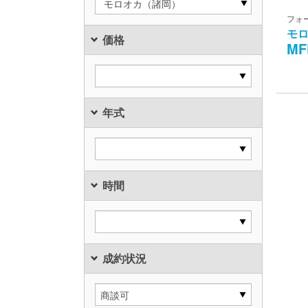
モロオカ（諸岡）
フォ
モ
価格
MF
年式
時間
成約状況