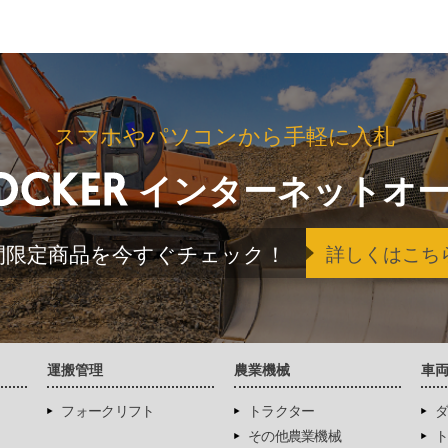
スマホやパソコンから手軽に入札
インターネットオ
間限定商品を今すぐチェック！
詳しくはこち
運搬管理
農業機械
車
フォークリフト
トラクター
ダ
その他農業機械
ト