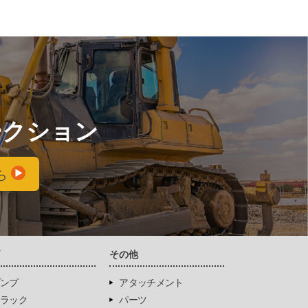
ークション
ら
両
その他
ンプ
アタッチメント
ラック
パーツ