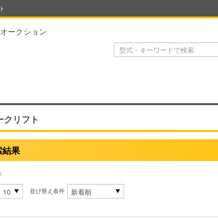
ト
オークション
ークリフト
索結果
件
並び替え条件