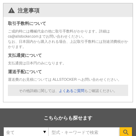
注意事項
取引手数料について
ご成約時には機械代金の他に取引手数料がかかります。詳細は
cs@allstocker.comまでお問い合わせください。
なお、日本国内から購入される場合、上記取引手数料には別途消費税がか
かります。
支払通貨について
支払通貨は日本円のみになります。
運送手配について
運送費のお見積については ALLSTOCKER へお問い合わせください。
その他詳細に関しては、
よくあるご質問
もご確認ください。
こちらからも探せます
Se