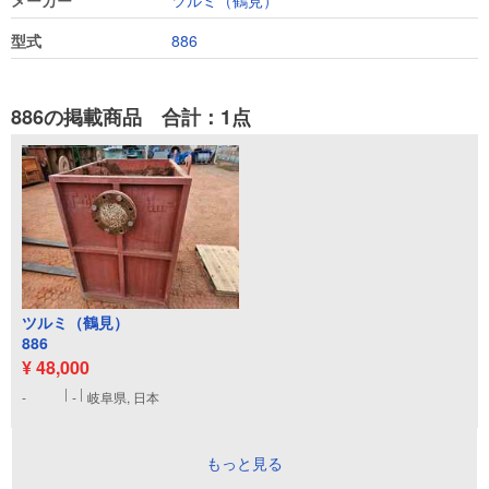
メーカー
ツルミ（鶴見）
型式
886
886の掲載商品 合計：1点
ツルミ（鶴見）
886
¥ 48,000
-
-
岐阜県, 日本
もっと見る