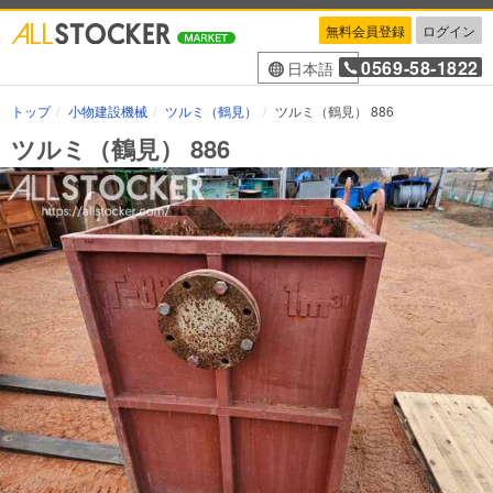
無料会員登録
ログイン
0569-58-1822
日本語
トップ
小物建設機械
ツルミ（鶴見）
ツルミ（鶴見） 886
ツルミ（鶴見） 886