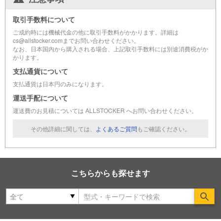
取引手数料について
ご成約時には機械代金の他に取引手数料がかかります。詳細は
cs@allstocker.comまでお問い合わせください。
なお、日本国内から購入される場合、上記取引手数料には別途消費税がか
かります。
支払通貨について
支払通貨は日本円のみになります。
運送手配について
運送費のお見積については ALLSTOCKER へお問い合わせください。
その他詳細に関しては、
よくあるご質問
もご確認ください。
こちらからも探せます
Se