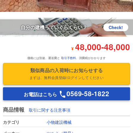
自分の建機っていくらくらい？
Check!
48,000
-
48,000
¥
価格には別途、運送費と
取引手数料
、消費税がかかります
類似商品の入荷時にお知らせする
まずは、無料会員登録/ログインしてください
0569-58-1822
お電話はこちら
商品情報
取引に関する注意事項
カテゴリ
小物建設機械