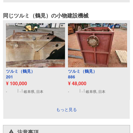
同じツルミ（鶴見）の小物建設機械
ツルミ（鶴見）
ツルミ（鶴見）
201
886
¥ 100,000
¥ 48,000
-
-
岐阜県, 日本
-
-
岐阜県, 日本
もっと見る
注意事項