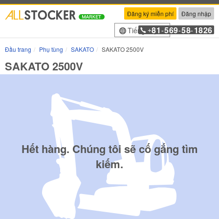
Đăng ký miễn phí
Đăng nhập
81
569
58
1826
Tiếng Việt
+
-
-
-
Đầu trang
Phụ tùng
SAKATO
SAKATO 2500V
SAKATO 2500V
Hết hàng. Chúng tôi sẽ cố gắng tìm
kiếm.