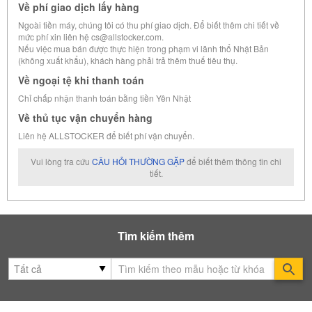
Về phí giao dịch lấy hàng
Ngoài tiền máy, chúng tôi có thu phí giao dịch. Để biết thêm chi tiết về
mức phí xin liên hệ cs@allstocker.com.
Nếu việc mua bán được thực hiện trong phạm vi lãnh thổ Nhật Bản
(không xuất khẩu), khách hàng phải trả thêm thuế tiêu thụ.
Về ngoại tệ khi thanh toán
Chỉ chấp nhận thanh toán bằng tiền Yên Nhật
Về thủ tục vận chuyển hàng
Liên hệ ALLSTOCKER để biết phí vận chuyển.
Vui lòng tra cứu
CÂU HỎI THƯỜNG GẶP
để biết thêm thông tin chi
tiết.
Tìm kiếm thêm
Se