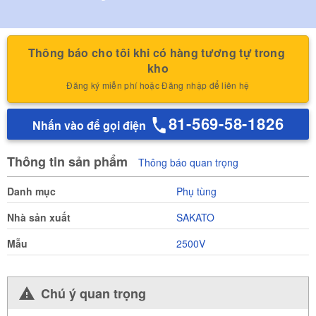
Thông báo cho tôi khi có hàng tương tự trong 
kho
Đăng ký miễn phí hoặc Đăng nhập để liên hệ
81-569-58-1826
Nhấn vào để gọi điện
Thông tin sản phẩm
Thông báo quan trọng
Danh mục
Phụ tùng
Nhà sản xuất
SAKATO
Mẫu
2500V
Chú ý quan trọng