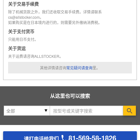
关于交易手续费
除了机械货款之外，我们还收取交易手续费。详情请联系
cs@allstocker.com。
如果购买是在日本境内进行的，则需要另外缴纳消费税。
关于支付货币
只能用日币支付。
关于货运
关于运费请咨询ALLSTOCKER。
其他详情请咨询
常见疑问请查询
里。
从这里也可以搜索
Se
81-569-58-1826
请打电话给我们