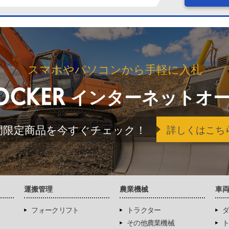
スマホやパソコンから手軽に入札
インターネットオ
間限定商品を今すぐチェック！
詳しくはこち
運搬管理
農業機械
車
フォークリフト
トラクター
ダ
その他農業機械
ト