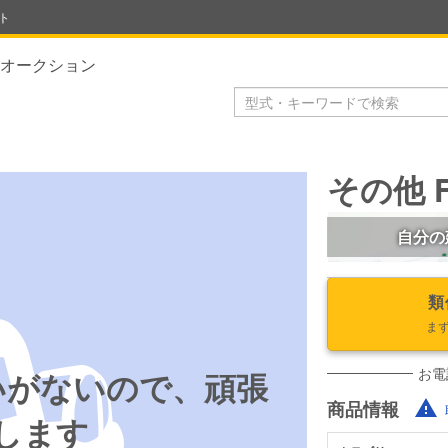
ト
オークション
その他 F
自分の
類
ま
お電
いがないので、頑張
商品情報
します