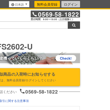
無料会員登録
ログイン
日本語
0569
58
1822
-
-
受付時間 9:00〜18:00（土日祝除く）
検索
S2602-U
建機っていくらくらい？
Check!
似商品の入荷時にお知らせする
ずは、無料会員登録/ログインしてください
0569-58-1822
話ください
取引に関する注意事項