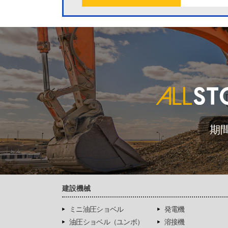
期
建設機械
ミニ油圧ショベル
発電機
油圧ショベル（ユンボ）
溶接機