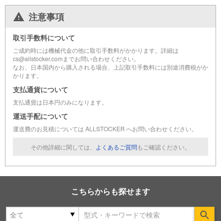
注意事項
取引手数料について
ご成約時には機械代金の他に取引手数料がかかります。詳細は
cs@allstocker.comまでお問い合わせください。
なお、日本国内から購入される場合、上記取引手数料には別途消費税がか
かります。
支払通貨について
支払通貨は日本円のみになります。
運送手配について
運送費のお見積については ALLSTOCKER へお問い合わせください。
その他詳細に関しては、
よくあるご質問
もご確認ください。
こちらからも探せます
Se