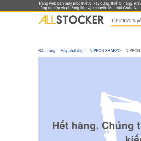
Trang web bán máy móc thiết bị xây dựng, thiết bị nặng, má
nông nghiệp và phương tiện vận chuyển lớn nhất Châu Á.
Chợ trực tuy
Đầu trang
Máy phát điện
NIPPON SHARYO
NIPPON
Hết hàng. Chúng t
kiế