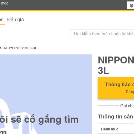
y móc
ến
Đấu giá
 SHARYO NES13EK-3L
NIPPON
3L
Thông báo c
Đăng
Gọi cho
ôi sẽ cố gắng tìm
Thông tin sả
m.
Danh mục