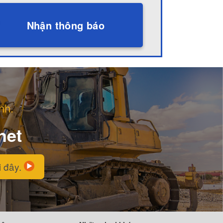
Nhận thông báo
nh.
net
i đây.