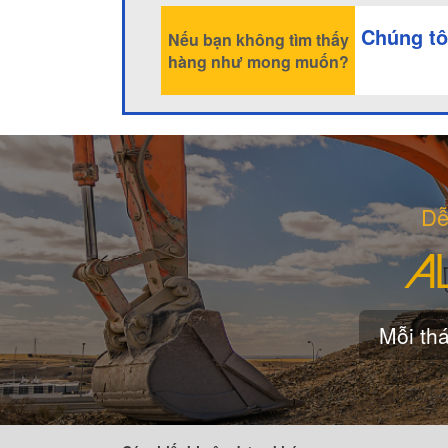
Chúng tô
Nếu bạn không tìm thấy
hàng như mong muốn?
Dễ
Mỗi thá