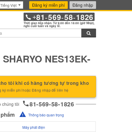
Đăng ký miễn phí
Đăng nhập
Tiếng Việt
81
569
58
1826
+
-
-
-
Thời gian tiếp nhận: Từ 9:00 đến 18:00 (giờ Nhật),
nghỉ cuối tuần và ngày lễ.
Tìm kiếm
 SHARYO NES13EK-
ho tôi khi có hàng tương tự trong kho
 ký miễn phí hoặc Đăng nhập để liên hệ
81-569-58-1826
 chúng tôi
n phẩm
Thông báo quan trọng
Máy phát điện