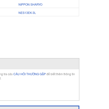
NIPPON SHARYO
NES13EK-3L
òng tra cứu
CÂU HỎI THƯỜNG GẶP
để biết thêm thông tin
t.