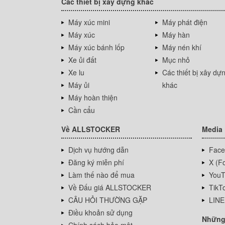
Các thiết bị xây dựng khác
Máy xúc mini
Máy phát điện
Máy xúc
Máy hàn
Máy xúc bánh lốp
Máy nén khí
Xe ủi đất
Mục nhỏ
Xe lu
Các thiết bị xây dự
Máy ủi
khác
Máy hoàn thiện
Cần cẩu
Về ALLSTOCKER
Media
Dịch vụ hướng dẫn
Face
Đăng ký miễn phí
X (Fo
Làm thế nào để mua
YouT
Về Đấu giá ALLSTOCKER
TikT
CÂU HỎI THƯỜNG GẶP
LINE
Điều khoản sử dụng
Những