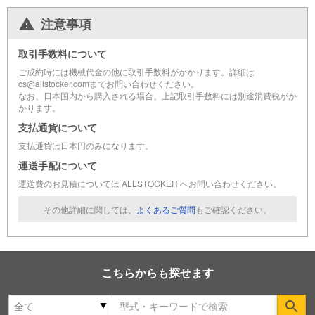
注意事項
取引手数料について
ご成約時には機械代金の他に取引手数料がかかります。詳細は
cs@allstocker.comまでお問い合わせください。
なお、日本国内から購入される場合、上記取引手数料には別途消費税がか
かります。
支払通貨について
支払通貨は日本円のみになります。
運送手配について
運送費のお見積については ALLSTOCKER へお問い合わせください。
その他詳細に関しては、
よくあるご質問
もご確認ください。
こちらからも探せます
Se