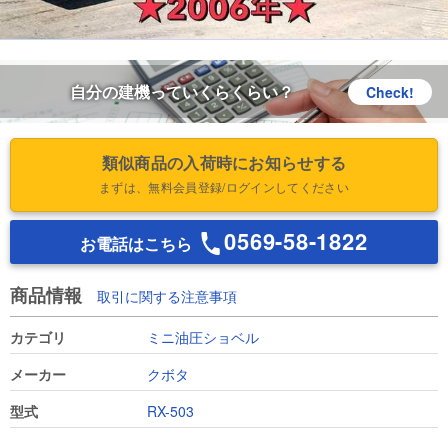
自分の建機っていくらくらい？
Check!
類似商品の入荷時にお知らせする
まずは、無料会員登録/ログインしてください
0569-58-1822
お電話はこちら
商品情報
取引に関する注意事項
カテゴリ
ミニ油圧ショベル
メーカー
クボタ
型式
RX-503