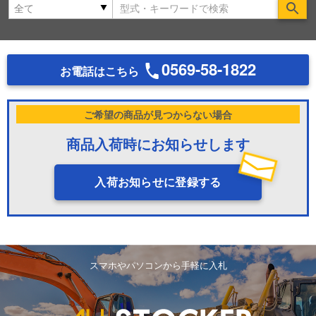
Se
0569-58-1822
お電話はこちら
ご希望の商品が見つからない場合
商品入荷時にお知らせします
入荷お知らせに登録する
スマホやパソコンから手軽に入札