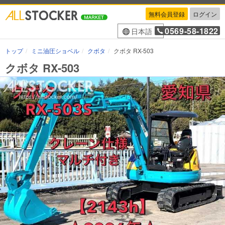
無料会員登録
ログイン
0569-58-1822
日本語
トップ
ミニ油圧ショベル
クボタ
クボタ RX-503
クボタ RX-503