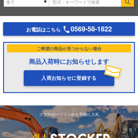
Se
0569-58-1822
お電話はこちら
ご希望の商品が見つからない場合
商品入荷時にお知らせします
入荷お知らせに登録する
スマホやパソコンから手軽に入札