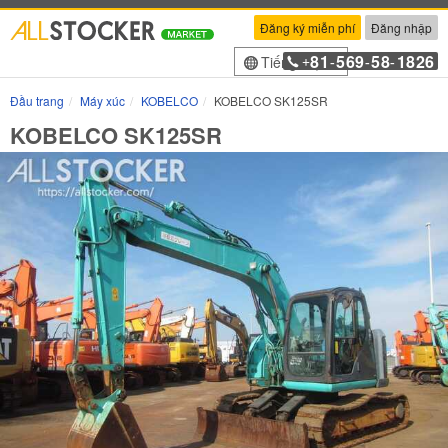
Đăng ký miễn phí
Đăng nhập
81
569
58
1826
Tiếng Việt
+
-
-
-
Đầu trang
Máy xúc
KOBELCO
KOBELCO SK125SR
KOBELCO SK125SR