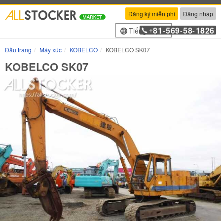
Đăng ký miễn phí
Đăng nhập
81
569
58
1826
Tiếng Việt
+
-
-
-
Đầu trang
Máy xúc
KOBELCO
KOBELCO SK07
KOBELCO SK07