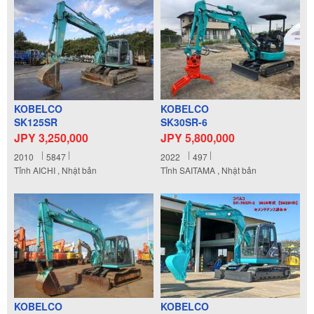
KOBELCO
KOBELCO
SK125SR
SK30SR-6
JPY 3,250,000
JPY 5,800,000
2010
5847
2022
497
Tỉnh AICHI , Nhật bản
Tỉnh SAITAMA , Nhật bản
KOBELCO
KOBELCO