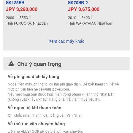
SK125SR
SK70SR-2
JPY 3,290,000
JPY 3,675,000
2009
5553
2010
5423
Tỉnh FUKUOKA, Nhật bản
Tỉnh WAKAYAMA, Nhật bản
Xem các máy khác
Chú ý quan trọng
Về phí giao dịch lấy hàng
Ngoài tiền máy, chúng tôi có thu phí giao dịch. Để biết thêm chi tiết về
mức phí xin liên hệ cs@allstocker.com.
Nếu việc mua bán được thực hiện trong phạm vi lãnh thổ Nhật Bản
(không xuất khẩu), khách hàng phải trả thêm thuế tiêu thụ.
Về ngoại tệ khi thanh toán
Chỉ chấp nhận thanh toán bằng tiền Yên Nhật
Về thủ tục vận chuyển hàng
Liên hệ ALLSTOCKER để biết phí vận chuyển.