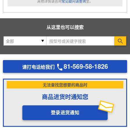
其他详情请咨询
常见疑问请查询
里。
从这里也可以搜索
Se
81-569-58-1826
请打电话给我们
无法查找您想要的商品时
商品进货时通知您
登录进货通知