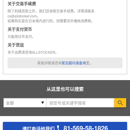
关于交易手续费
除了机械货款之外，我们还收取交易手续费。详情请联系
cs@allstocker.com。
如果购买是在日本境内进行的，则需要另外缴纳消费税。
关于支付货币
只能用日币支付。
关于货运
关于运费请咨询ALLSTOCKER。
其他详情请咨询
常见疑问请查询
里。
从这里也可以搜索
Se
81-569-58-1826
请打电话给我们