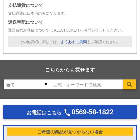
支払通貨について
支払通貨は日本円のみになります。
運送手配について
運送費のお見積については ALLSTOCKER へお問い合わせください。
その他詳細に関しては、
よくあるご質問
もご確認ください。
こちらからも探せます
Se
0569-58-1822
お電話はこちら
ご希望の商品が見つからない場合