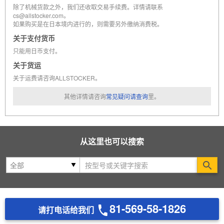
除了机械货款之外，我们还收取交易手续费。详情请联系
cs@allstocker.com。
如果购买是在日本境内进行的，则需要另外缴纳消费税。
关于支付货币
只能用日币支付。
关于货运
关于运费请咨询ALLSTOCKER。
其他详情请咨询
常见疑问请查询
里。
从这里也可以搜索
Se
81-569-58-1826
请打电话给我们