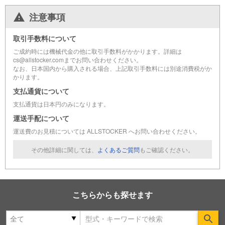
注意事項
取引手数料について
ご成約時には機械代金の他に取引手数料がかかります。詳細は
cs@allstocker.comまでお問い合わせください。
なお、日本国内から購入される場合、上記取引手数料には別途消費税がか
かります。
支払通貨について
支払通貨は日本円のみになります。
運送手配について
運送費のお見積については ALLSTOCKER へお問い合わせください。
その他詳細に関しては、
よくあるご質問
もご確認ください。
こちらからも探せます
Se