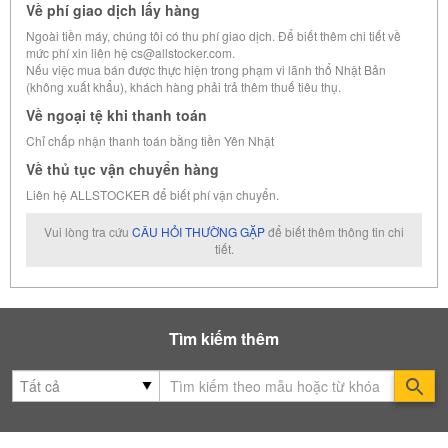
Về phí giao dịch lấy hàng
Ngoài tiền máy, chúng tôi có thu phí giao dịch. Để biết thêm chi tiết về
mức phí xin liên hệ cs@allstocker.com.
Nếu việc mua bán được thực hiện trong phạm vi lãnh thổ Nhật Bản
(không xuất khẩu), khách hàng phải trả thêm thuế tiêu thụ.
Về ngoại tệ khi thanh toán
Chỉ chấp nhận thanh toán bằng tiền Yên Nhật
Về thủ tục vận chuyển hàng
Liên hệ ALLSTOCKER để biết phí vận chuyển.
Vui lòng tra cứu
CÂU HỎI THƯỜNG GẶP
để biết thêm thông tin chi
tiết.
Tìm kiếm thêm
Se