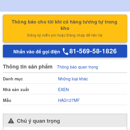
Thông báo cho tôi khi có hàng tương tự trong 
kho
Đăng ký miễn phí hoặc Đăng nhập để liên hệ
81-569-58-1826
Nhấn vào để gọi điện
Thông tin sản phẩm
Thông báo quan trọng
Danh mục
Những loại khác
Nhà sản xuất
EXEN
Mẫu
HAG127MF
Chú ý quan trọng