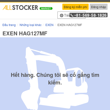
Đăng ký miễn phí
Đăng nhập
81
569
58
1826
Tiếng Việt
+
-
-
-
Đầu trang
Những loại khác
EXEN
EXEN HAG127MF
EXEN HAG127MF
Hết hàng. Chúng tôi sẽ cố gắng tìm
kiếm.