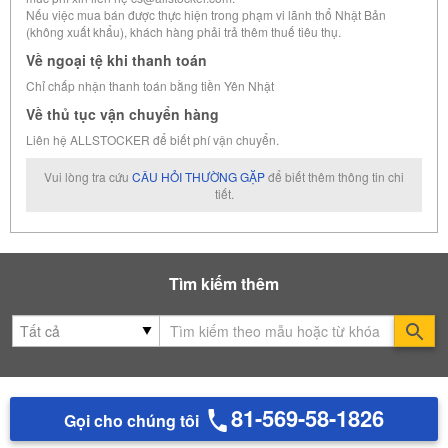
Nếu việc mua bán được thực hiện trong phạm vi lãnh thổ Nhật Bản
(không xuất khẩu), khách hàng phải trả thêm thuế tiêu thụ.
Về ngoại tệ khi thanh toán
Chỉ chấp nhận thanh toán bằng tiền Yên Nhật
Về thủ tục vận chuyển hàng
Liên hệ ALLSTOCKER để biết phí vận chuyển.
Vui lòng tra cứu
CÂU HỎI THƯỜNG GẶP
để biết thêm thông tin chi
tiết.
Tìm kiếm thêm
Se
81-569-58-1826
Gọi cho chúng tôi