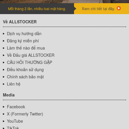
Xem chi tiết tại đây.
Mỗi tháng 2 lần, nhiều loai mặt hàng.
Về ALLSTOCKER
Dịch vụ hướng dẫn
Đăng ký miễn phí
Làm thế nào để mua
Về Đấu giá ALLSTOCKER
CÂU HỎI THƯỜNG GẶP
Điều khoản sử dụng
Chính sách bảo mật
Liên hệ
Media
Facebook
X (Formerly Twitter)
YouTube
TikTok