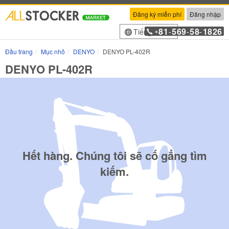
Đăng ký miễn phí
Đăng nhập
81
569
58
1826
Tiếng Việt
+
-
-
-
Đầu trang
Mục nhỏ
DENYO
DENYO PL-402R
DENYO PL-402R
Hết hàng. Chúng tôi sẽ cố gắng tìm
kiếm.