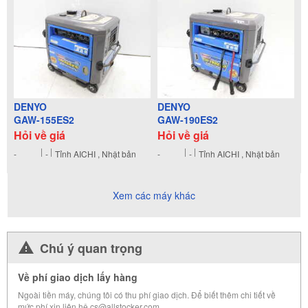
DENYO
DENYO
GAW-155ES2
GAW-190ES2
Hỏi về giá
Hỏi về giá
-
-
Tỉnh AICHI , Nhật bản
-
-
Tỉnh AICHI , Nhật bản
Xem các máy khác
Chú ý quan trọng
Về phí giao dịch lấy hàng
Ngoài tiền máy, chúng tôi có thu phí giao dịch. Để biết thêm chi tiết về
mức phí xin liên hệ cs@allstocker.com.