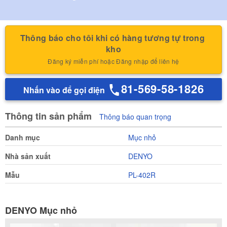
Thông báo cho tôi khi có hàng tương tự trong 
kho
Đăng ký miễn phí hoặc Đăng nhập để liên hệ
81-569-58-1826
Nhấn vào để gọi điện
Thông tin sản phẩm
Thông báo quan trọng
Danh mục
Mục nhỏ
Nhà sản xuất
DENYO
Mẫu
PL-402R
DENYO Mục nhỏ