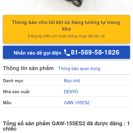
Thông báo cho tôi khi có hàng tương tự trong 
kho
Đăng ký miễn phí hoặc Đăng nhập để liên hệ
81-569-58-1826
Nhấn vào để gọi điện
Thông tin sản phẩm
Thông báo quan trọng
Danh mục
Mục nhỏ
Nhà sản xuất
DENYO
Mẫu
GAW-155ES2
Tổng số sản phẩm GAW-155ES2 đã được đăng : 1
chiếc