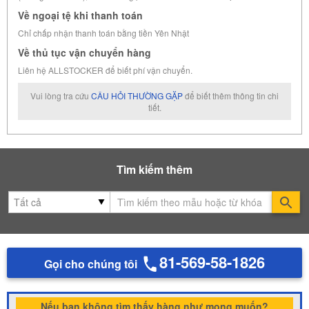
Về ngoại tệ khi thanh toán
Chỉ chấp nhận thanh toán bằng tiền Yên Nhật
Về thủ tục vận chuyển hàng
Liên hệ ALLSTOCKER để biết phí vận chuyển.
Vui lòng tra cứu
CÂU HỎI THƯỜNG GẶP
để biết thêm thông tin chi
tiết.
Tìm kiếm thêm
Se
81-569-58-1826
Gọi cho chúng tôi
Nếu bạn không tìm thấy hàng như mong muốn?