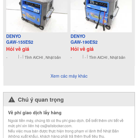
DENYO
DENYO
GAW-155ES2
GAW-190ES2
Hỏi về giá
Hỏi về giá
-
-
Tỉnh AICHI , Nhật bản
-
-
Tỉnh AICHI , Nhật bản
Xem các máy khác
Chú ý quan trọng
Về phí giao dịch lấy hàng
Ngoài tiền máy, chúng tôi có thu phí giao dịch. Để biết thêm chi tiết về
mức phí xin liên hệ cs@allstocker.com.
Nếu việc mua bán được thực hiện trong phạm vi lãnh thổ Nhật Bản
(không xuất khẩu), khách hàng phải trả thêm thuế tiêu thụ.