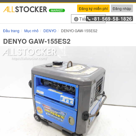
Đăng ký miễn phí
Đăng nhập
81
569
58
1826
Tiếng Việt
+
-
-
-
Đầu trang
Mục nhỏ
DENYO
DENYO GAW-155ES2
DENYO GAW-155ES2