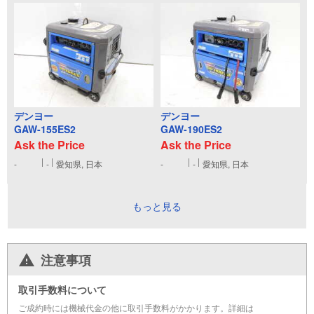
デンヨー
デンヨー
GAW-155ES2
GAW-190ES2
Ask the Price
Ask the Price
-
-
愛知県, 日本
-
-
愛知県, 日本
もっと見る
注意事項
取引手数料について
ご成約時には機械代金の他に取引手数料がかかります。詳細は