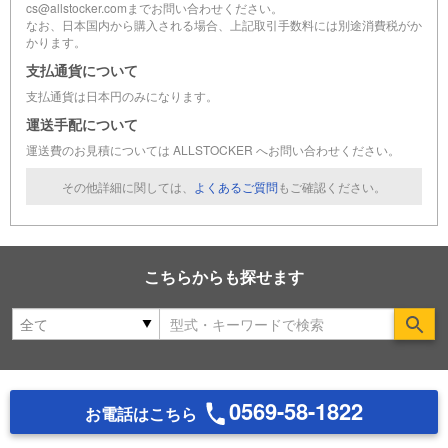
cs@allstocker.comまでお問い合わせください。
なお、日本国内から購入される場合、上記取引手数料には別途消費税がか
かります。
支払通貨について
支払通貨は日本円のみになります。
運送手配について
運送費のお見積については ALLSTOCKER へお問い合わせください。
その他詳細に関しては、
よくあるご質問
もご確認ください。
こちらからも探せます
Se
0569-58-1822
お電話はこちら