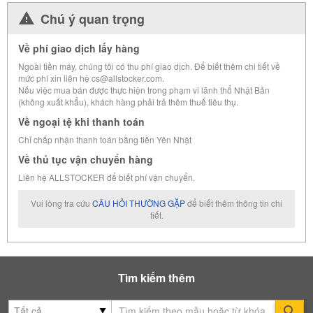
Chú ý quan trọng
Về phí giao dịch lấy hàng
Ngoài tiền máy, chúng tôi có thu phí giao dịch. Để biết thêm chi tiết về
mức phí xin liên hệ cs@allstocker.com.
Nếu việc mua bán được thực hiện trong phạm vi lãnh thổ Nhật Bản
(không xuất khẩu), khách hàng phải trả thêm thuế tiêu thụ.
Về ngoại tệ khi thanh toán
Chỉ chấp nhận thanh toán bằng tiền Yên Nhật
Về thủ tục vận chuyển hàng
Liên hệ ALLSTOCKER để biết phí vận chuyển.
Vui lòng tra cứu
CÂU HỎI THƯỜNG GẶP
để biết thêm thông tin chi
tiết.
Tìm kiếm thêm
Se