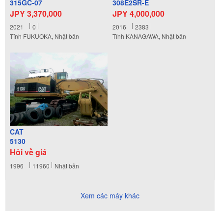
315GC-07
308E2SR-E
JPY 3,370,000
JPY 4,000,000
2021
0
2016
2383
Tỉnh FUKUOKA, Nhật bản
Tỉnh KANAGAWA, Nhật bản
CAT
5130
Hỏi về giá
1996
11960
Nhật bản
Xem các máy khác