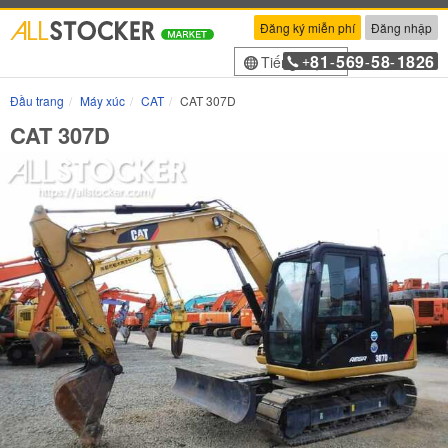
Đăng ký miễn phí
Đăng nhập
81
569
58
1826
Tiếng Việt
+
-
-
-
Đầu trang
Máy xúc
CAT
CAT 307D
CAT 307D