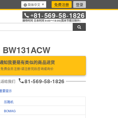
免费注册
登录
简体中文
81
569
58
1826
+
-
-
-
接待时间 日本时间 9:00～18:00(周末节假日除外)
搜索
 BW131ACW
通知我要是有类似的商品进货
免费会员注册/请注册完后咨询或询价
81-569-58-1826
电话给我们
重要提示
压路机
BOMAG