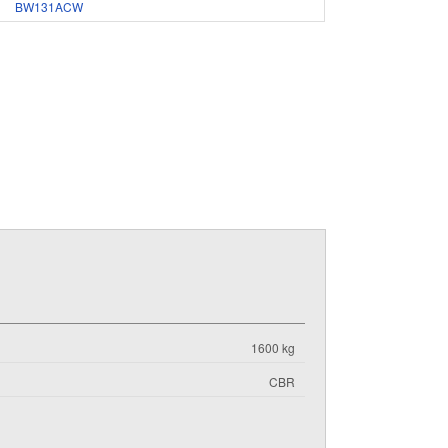
BW131ACW
1600 kg
CBR