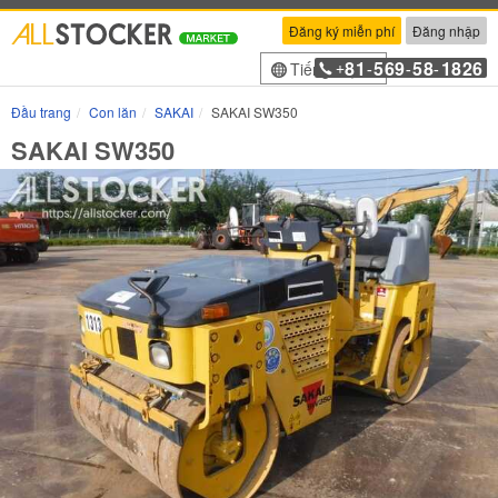
Đăng ký miễn phí
Đăng nhập
81
569
58
1826
Tiếng Việt
+
-
-
-
Đầu trang
Con lăn
SAKAI
SAKAI SW350
SAKAI SW350