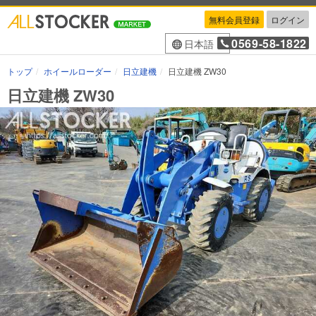
無料会員登録
ログイン
0569-58-1822
日本語
トップ
ホイールローダー
日立建機
日立建機 ZW30
日立建機 ZW30