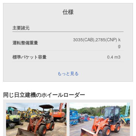
仕様
主要諸元
3035(CAB),2785(CNP) k
運転整備重量
g
標準バケット容量
0.4 m3
もっと見る
同じ日立建機のホイールローダー